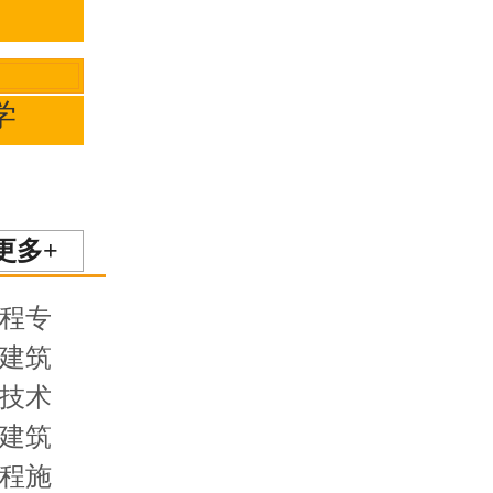
学
更多+
程专
建筑
技术
建筑
程施