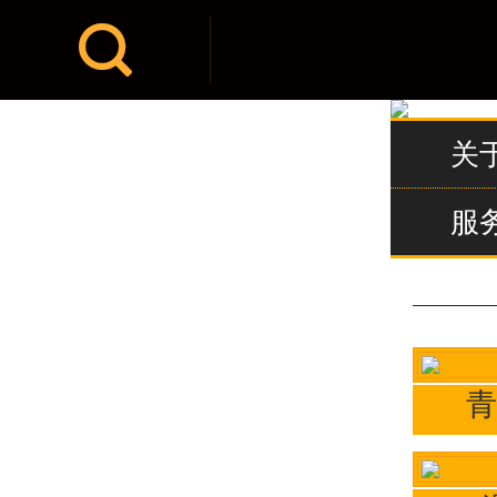

关
服
青